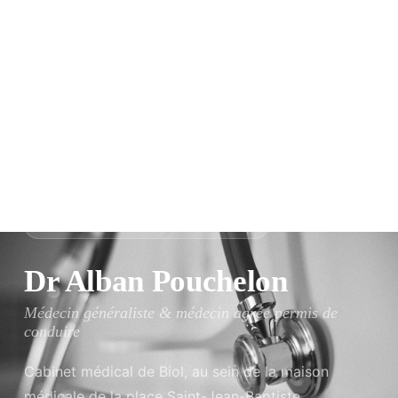
MÉDECINE GÉNÉRALE — BIOL, ISÈRE
Dr Alban Pouchelon
Médecin généraliste & médecin agréé permis de
conduire
Cabinet médical de Biol, au sein de la maison
médicale de la place Saint-Jean-Baptiste.